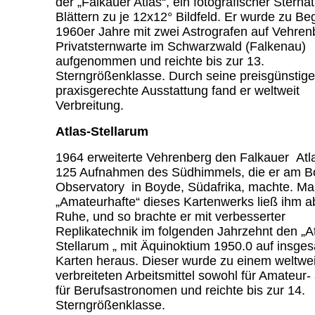
der „Falkauer Atlas“, ein fotografischer Sternat
Blättern zu je 12x12° Bildfeld. Er wurde zu Be
1960er Jahre mit zwei Astrografen auf Vehren
Privatsternwarte im Schwarzwald (Falkenau)
aufgenommen und reichte bis zur 13.
Sterngrößenklasse. Durch seine preisgünstige
praxisgerechte Ausstattung fand er weltweit
Verbreitung.
Atlas-Stellarum
1964 erweiterte Vehrenberg den Falkauer At
125 Aufnahmen des Südhimmels, die er am 
Observatory in Boyde, Südafrika, machte. M
„Amateurhafte“ dieses Kartenwerks ließ ihm a
Ruhe, und so brachte er mit verbesserter
Replikatechnik im folgenden Jahrzehnt den „A
Stellarum „ mit Äquinoktium 1950.0 auf insge
Karten heraus. Dieser wurde zu einem weltwei
verbreiteten Arbeitsmittel sowohl für Amateur-
für Berufsastronomen und reichte bis zur 14.
Sterngrößenklasse.