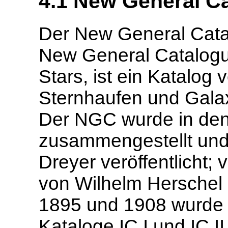
4.1 New
General C
Der New
General Catal
New General Catalogu
Stars, ist ein Katalog
Sternhaufen und Gala
Der NGC wurde in den
zusammengestellt und
Dreyer veröffentlicht
von Wilhelm Herschel
1895 und 1908 wurde e
Kataloge IC I und IC I