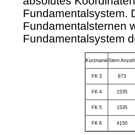
absolutes Koordinaten
Fundamentalsystem. D
Fundamentalsternen w
Fundamentalsystem der
Kurzname
Stern Anzah
FK 3
873
FK 4
1535
FK 5
1535
FK 6
4150