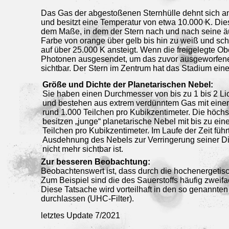
Das Gas der abgestoßenen Sternhülle dehnt sich an
und besitzt eine Temperatur von etwa 10.000 K. Di
dem Maße, in dem der Stern nach und nach seine äuß
Farbe von orange über gelb bis hin zu weiß und sch
auf über 25.000 K ansteigt. Wenn die freigelegte Ob
Photonen ausgesendet, um das zuvor ausgeworfene G
sichtbar. Der Stern im Zentrum hat das Stadium ein
Größe und Dichte der Planetarischen Nebel:
Sie haben einen Durchmesser von bis zu 1 bis 2 Li
und bestehen aus extrem verdünntem Gas mit einer
rund 1.000 Teilchen pro Kubikzentimeter. Die höchs
besitzen „junge“ planetarische Nebel mit bis zu eine
Teilchen pro Kubikzentimeter. Im Laufe der Zeit führ
Ausdehnung des Nebels zur Verringerung seiner Dic
nicht mehr sichtbar ist.
Zur besseren Beobachtung:
Beobachtenswert ist, dass durch die hochenergetis
Zum Beispiel sind die des Sauerstoffs häufig zweifach
Diese Tatsache wird vorteilhaft in den so genannten
durchlassen (UHC-Filter).
letztes Update 7/2021