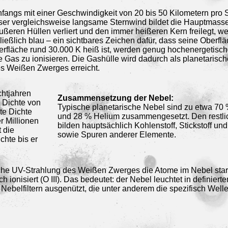
fangs mit einer Geschwindigkeit von 20 bis 50 Kilometern pro
eser vergleichsweise langsame Sternwind bildet die Hauptmasse
eren Hüllen verliert und den immer heißeren Kern freilegt, we
ließlich blau – ein sichtbares Zeichen dafür, dass seine Oberfl
erfläche rund 30.000 K heiß ist, werden genug hochenergetische
as zu ionisieren. Die Gashülle wird dadurch als planetarisch
es Weißen Zwerges erreicht.
chtjahren
Zusammensetzung der Nebel:
 Dichte von
Typische planetarische Nebel sind zu etwa 70 
te Dichte
und 28 % Helium zusammengesetzt. Den restlic
r Millionen
bilden hauptsächlich Kohlenstoff, Stickstoff und
t die
sowie Spuren anderer Elemente.
hte bis er
che UV-Strahlung des Weißen Zwerges die Atome im Nebel stark 
 ionisiert (O III). Das bedeutet: der Nebel leuchtet in definierte
 Nebelfiltern ausgenützt, die unter anderem die spezifisch Welle