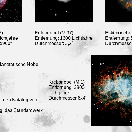
7)
Eulennebel (M 97)
Eskimonebe
ichtjahre
Entfernung: 1300 Lichtjahre
Entfernung: 
x960“
Durchmesser: 3,2´
Durchmesser
planetarische Nebel
Krebsnebel
(M 1)
Entfernung: 3900
Lichtjahre
Durchmesser:6x4´
f den Katalog von
og, das Standardwerk