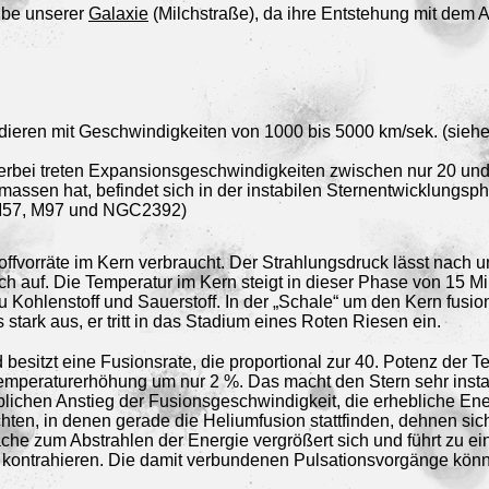
eibe unserer
Galaxie
(Milchstraße), da ihre Entstehung mit dem 
ieren mit Geschwindigkeiten von 1000 bis 5000 km/sek. (sieh
rbei treten Expansionsgeschwindigkeiten zwischen nur 20 und
massen hat, befindet sich in der instabilen Sternentwicklungs
 M57, M97 und NGC2392)
ffvorräte im Kern verbraucht. Der Strahlungsdruck lässt nach u
ich auf. Die Temperatur im Kern steigt in dieser Phase von 15 Mi
u Kohlenstoff und Sauerstoff. In der „Schale“ um den Kern fusion
 stark aus, er tritt in das Stadium eines Roten Riesen ein.
besitzt eine Fusionsrate, die proportional zur 40. Potenz der Te
Temperaturerhöhung um nur 2 %. Das macht den Stern sehr instab
lichen Anstieg der Fusionsgeschwindigkeit, die erhebliche Ener
ten, in denen gerade die Heliumfusion stattfinden, dehnen sich
che zum Abstrahlen der Energie vergrößert sich und führt zu e
 kontrahieren. Die damit verbundenen Pulsationsvorgänge könn