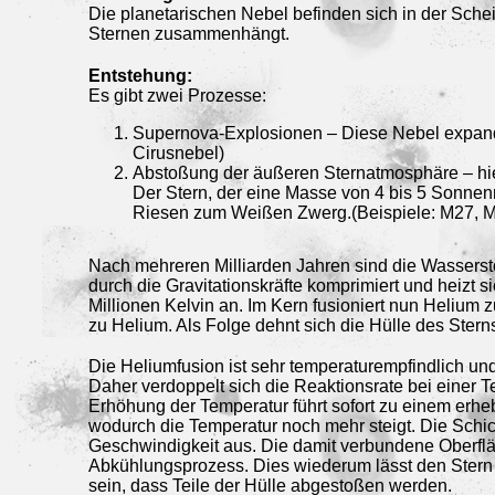
Die planetarischen Nebel befinden sich in der Sch
Sternen zusammenhängt.
Entstehung:
Es gibt zwei Prozesse:
Supernova-Explosionen – Diese Nebel expand
Cirusnebel)
Abstoßung der äußeren Sternatmosphäre – hie
Der Stern, der eine Masse von 4 bis 5 Sonnen
Riesen zum Weißen Zwerg.(Beispiele: M27,
Nach mehreren Milliarden Jahren sind die Wassersto
durch die Gravitationskräfte komprimiert und heizt s
Millionen Kelvin an. Im Kern fusioniert nun Helium z
zu Helium. Als Folge dehnt sich die Hülle des Sterns
Die Heliumfusion ist sehr temperaturempfindlich und 
Daher verdoppelt sich die Reaktionsrate bei einer 
Erhöhung der Temperatur führt sofort zu einem erheb
wodurch die Temperatur noch mehr steigt. Die Schich
Geschwindigkeit aus. Die damit verbundene Oberflä
Abkühlungsprozess. Dies wiederum lässt den Stern
sein, dass Teile der Hülle abgestoßen werden.