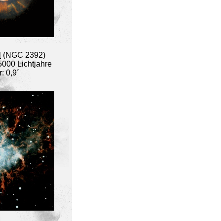
l
(NGC 2392)
5000 Lichtjahre
: 0,9´