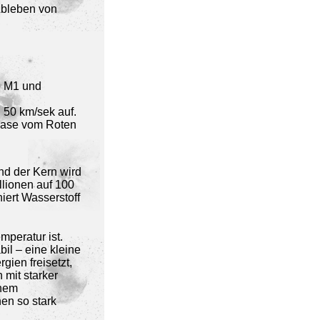
Ableben von
e M1 und
 50 km/sek auf.
phase vom Roten
nd der Kern wird
llionen auf 100
iert Wasserstoff
mperatur ist.
il – eine kleine
gien freisetzt,
 mit starker
inem
en so stark