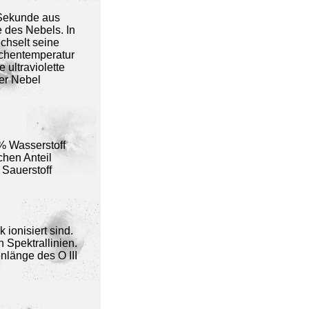
 Sekunde aus
 des Nebels. In
chselt seine
ächentemperatur
 ultraviolette
er Nebel
% Wasserstoff
hen Anteil
 Sauerstoff
ionisiert sind.
n Spektrallinien.
nlänge des O III